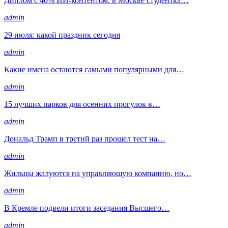
Диплом с 40% ИИ-контентом: в Москве студентка…
admin
29 июля: какой праздник сегодня
admin
Какие имена остаются самыми популярными для…
admin
15 лучших парков для осенних прогулок в…
admin
Дональд Трамп в третий раз прошел тест на…
admin
Жильцы жалуются на управляющую компанию, но…
admin
В Кремле подвели итоги заседания Высшего…
admin