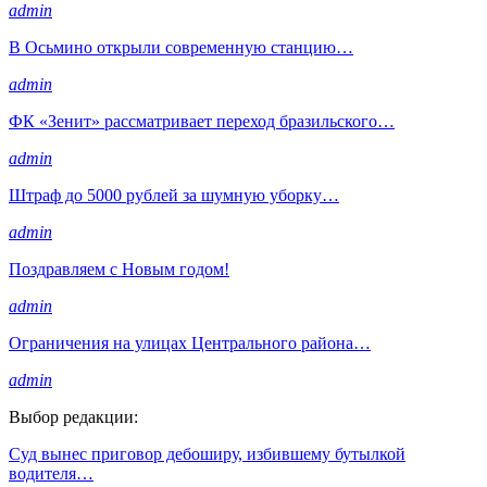
admin
В Осьмино открыли современную станцию…
admin
ФК «Зенит» рассматривает переход бразильского…
admin
Штраф до 5000 рублей за шумную уборку…
admin
Поздравляем с Новым годом!
admin
Ограничения на улицах Центрального района…
admin
Выбор редакции:
Суд вынес приговор дебоширу, избившему бутылкой
водителя…