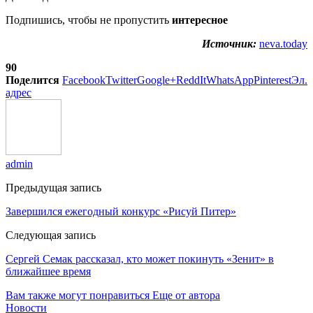
Подпишись, чтобы не пропустить
интересное
Источник:
neva.today
90
Поделится
Facebook
Twitter
Google+
ReddIt
WhatsApp
Pinterest
Эл.
адрес
admin
Предыдущая запись
Завершился ежегодный конкурс «Рисуй Питер»
Следующая запись
Сергей Семак рассказал, кто может покинуть «Зенит» в
ближайшее время
Вам также могут понравиться
Еще от автора
Новости