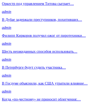
Оркестр под управлением Титова сыграет…
admin
В Дубае задержали преступников, похитивших…
admin
Филипп Киркоров получил ожог от пиротехники…
admin
Шесть неожиданных способов использовать…
admin
В Петербурге будут судить участника…
admin
В Госдуме объяснили, как США утратили влияние…
admin
Когда «по-честному» не приносит облегчения:…