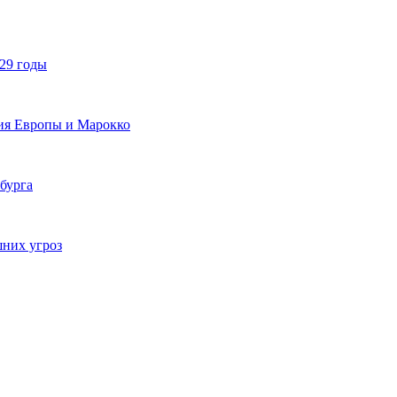
029 годы
ия Европы и Марокко
бурга
шних угроз