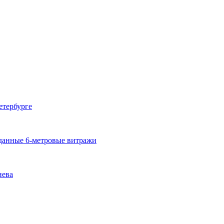
етербурге
озданные 6-метровые витражи
нева