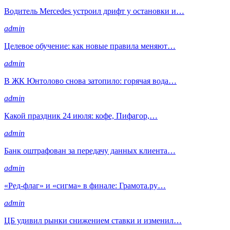
Водитель Mercedes устроил дрифт у остановки и…
admin
Целевое обучение: как новые правила меняют…
admin
В ЖК Юнтолово снова затопило: горячая вода…
admin
Какой праздник 24 июля: кофе, Пифагор,…
admin
Банк оштрафован за передачу данных клиента…
admin
«Ред-флаг» и «сигма» в финале: Грамота.ру…
admin
ЦБ удивил рынки снижением ставки и изменил…