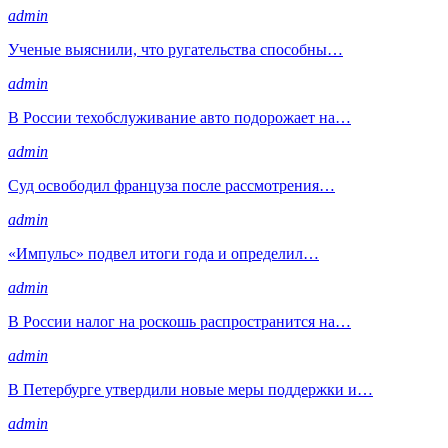
admin
Ученые выяснили, что ругательства способны…
admin
В России техобслуживание авто подорожает на…
admin
Суд освободил француза после рассмотрения…
admin
«Импульс» подвел итоги года и определил…
admin
В России налог на роскошь распространится на…
admin
В Петербурге утвердили новые меры поддержки и…
admin