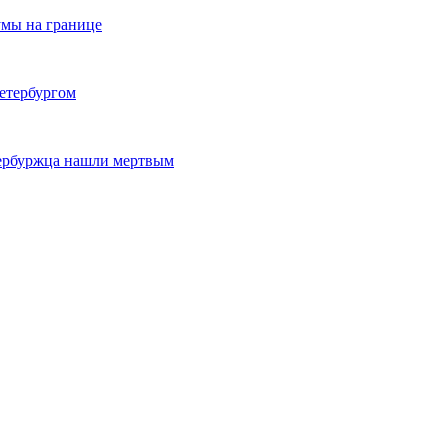
умы на границе
етербургом
тербуржца нашли мертвым